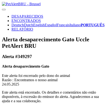
DESAPARECIDOS
ENCONTRADOS
Deutsch
Dutch
English
Español
Français
Italiano
PORTUGUÊS
RELATÓRIO
Alerta desaparecimento Gato Uccle
PetAlert BRU
Alerta #349297
Alerta desaparecimento Gato
Este alerta foi encerrado pelo dono do animal
Razão : Encontramos o nosso animal
24.05.2025
Este alerta está encerrado. Os detalhes e comentários não estão
disponíveis, à excessão do emissor do alerta. Agradecemos a sua
ajuda e a sua colaboração.