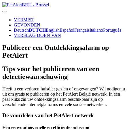
VERMIST
GEVONDEN
Deutsch
DUTCH
English
Español
Français
Italiano
Português
VERSLAG DOEN VAN
Publiceer een Ontdekkingsalarm op
PetAlert
Tips voor het publiceren van een
detectiewaarschuwing
Heeft u een verloren huisdier gezien of opgevangen? Wij nodigen u
uit om gratis te publiceren op het PetAlert België netwerk. In een
paar kliks zal uw ontdekkingsalarm beschikbaar zijn op
verschillende internetplatforms en vele sociale netwerken.
De voordelen van het PetAlert-netwerk
Een eenvoudige, snelle en efficiënte oplossing